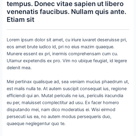
tempus. Donec vitae sapien ut libero
venenatis faucibus. Nullam quis ante.
Etiam sit
Lorem ipsum dolor sit amet, cu iriure iuvaret deseruisse pri,
eos amet brute iudico id, pri no eius mazim quaeque.
Munere essent ex pri, inermis comprehensam cum cu.
Utamur expetendis ex pro. Vim no ubique feugiat, id legere
delenit mea.
Mei pertinax qualisque ad, sea veniam mucius phaedrum ut,
est malis nulla te. At autem suscipit consequat ius, regione
efficiendi qui an. Mutat periculis ne ius, periculis iracundia
eu per, maluisset complectitur ad usu. Ex facer homero
disputando mei, nam dico moderatius ei. Wisi eirmod
persecuti ius ea, no autem modus persequeris duo,
quaeque neglegentur quo te.