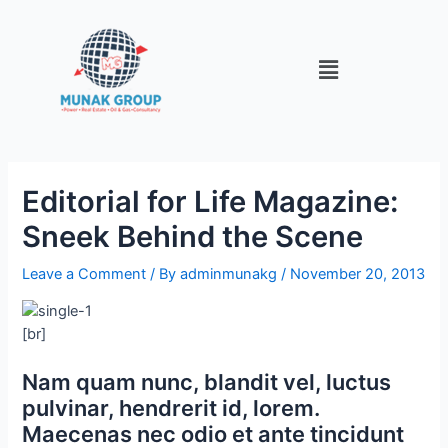
Skip
Post
to
navigation
content
Menu
Editorial for Life Magazine:
Sneek Behind the Scene
Leave a Comment
/ By
adminmunakg
/
November 20, 2013
[br]
Nam quam nunc, blandit vel, luctus
pulvinar, hendrerit id, lorem.
Maecenas nec odio et ante tincidunt